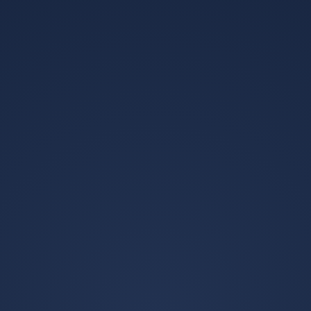
输。”B费在中场休息时对队友说，那一刻，他的眼神里有火焰。
利时彻底亮出獠牙，开启碾压模式，控球率飙升至75%，射门次数一度达到
度，一记低射直窜远角，2-2！这粒进球彻底点燃了比利时的斗志，但泰
束，补时4分钟。