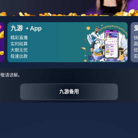
开云平台-压哨绝杀！B费封神一刻，比利时碾压泰国，
Publisher:开云世界杯2026
Time:2026-06-
世界杯小组赛第三轮,一场看似强弱分明的对决，却因一个名字、一记绝杀
”轻松碾压的常规剧本，然而当终场哨响前的那一刻，布鲁诺·费尔南德斯
，也将比利时从悬崖边拉回天堂。
人都在谈论这场“豪门对决”，是的，比利时贵为世界排名前三的顶级劲旅
首战意外被墨西哥逼平，次战艰难险胜沙特，让比利时小组出线的形势陡
沙特，2-1逆转墨西哥，两战全胜高居榜首，这哪是什么“鱼腩”？这分明是
的沙漠之都多哈打响,开局阶段，比利时并未展现出碾压之势，反倒被泰国
禁区外一脚世界波，皮球直挂死角，1-0！全场死寂，泰国队的替补席疯
慌乱,因为他们有B费——这位在曼联被誉为“大心脏”的男人，第33分钟
单刀破门，1-1！扳平比分的比利时逐渐掌控节奏，但泰国队并未退缩
！泰国队带着领先优势进入更衣室。