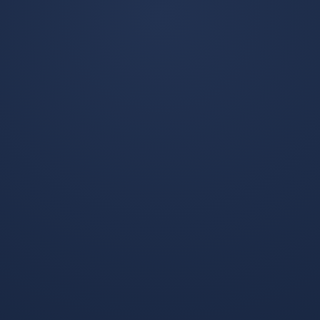
,比利时获得角球，全场球迷屏住呼吸，德布劳内开出角球，禁区内的混战
外，用右脚将球卸下，随即扣过一名防守球员，在身体即将失去平衡的瞬
梁下沿，弹入球网！
哨绝杀！整个球场瞬间沸腾！B费脱衣狂奔，滑跪庆祝，队友们疯狂扑向他
疑，都在这一脚射门中烟消云散。
晰地展示了这场比赛的“碾压”本质：比利时全场控球率72%，射门24次，
行同样值得尊重，他们用一场虽败犹荣的表现，向世界证明亚洲足球的崛
真正主角只有一个——布鲁诺·费尔南德斯，两粒进球，一次助攻，压哨绝
比利时，顽强地杀出重围，德布劳内赛后在混合区感叹：“布鲁诺今天不是