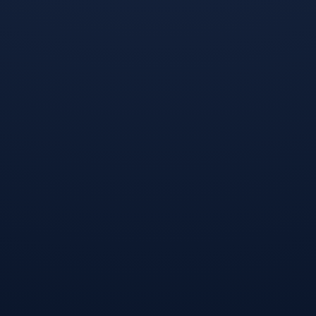
2026年的这个夜晚：比利时碾压数据，泰国震撼精神，而B费，用一脚
，那是一个人、一支球队，在绝境中迸发出的全部勇气。
开云体育在线-2026世界杯淘汰赛惊魂夜，比利时绝杀智利，姆巴佩状态火热
开云官网-南美劲旅展雄风—2026世界杯F组，秘鲁力克伊朗，费利克斯闪耀全
Z-BlogPHP 1.7.4
中文版
Engli
沪ICP证3223452号KAIYUN SPORTS