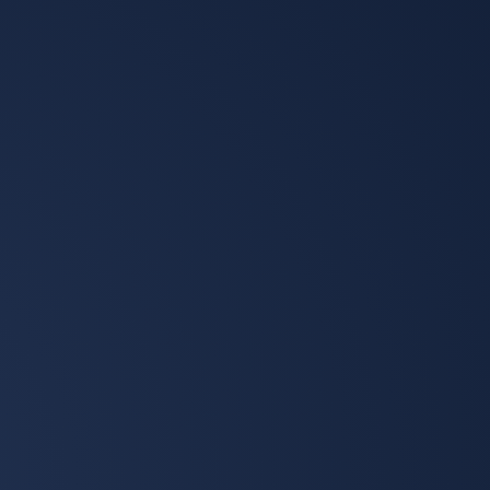
21-4，第67分钟，B费在禁区弧顶接球，面对两人包夹，他
国队全线退守，一心死守平局，时间一分一秒流逝，90分钟