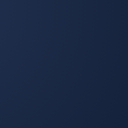
之中，皮球被泰国后卫解围，但并未飞远，只见B费如鬼魅般
间，左脚轰出一记势大力沉的弧线球——皮球擦着门将指
，教练组抱作一团，那一刻，时间仿佛在这一刻凝固，所有压
传球成功率89%，角球11次，全部碾压对手，但泰国队的顽
起绝非偶然。
杀，他扛着这支曾经在2018年世界杯上勇夺季军、却近年
超级巨星，他是超级英雄。”