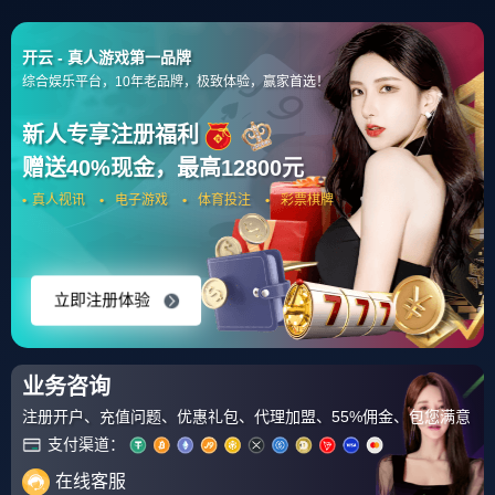
开云专注提供全球足球篮球赛事即时比分直播服务，kaiyun确保数据精准可靠。
中文版
English
Web navigation
Home
实时比分
Content
开云体育官方网站-北美霸主崛起，美国队碾压乌拉
圭，穆西亚拉上演大师级表演
Publisher:开云世界杯2026
Time:2026-06-12
Number:84
2026年世界杯E组的焦点战，在全世界球迷的屏息凝神中落下帷幕，
赛前被视为“死亡之组”的E组，美国队以一场近乎完美的4-1大胜，将
南美劲旅乌拉圭打得毫无还手之力，这场比赛的基调从第一分钟起就
被一个人牢牢掌控——凯·穆西亚拉，这位22岁的拜仁慕尼黑天才，用