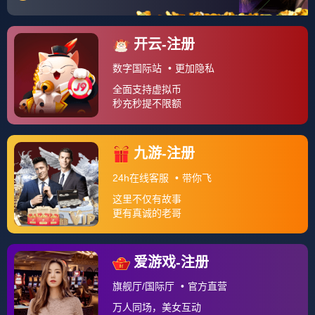
从开场第一分钟起，两支球队就展现出截然不同的战术风格，英格兰
队延续了传统的高位压迫与快速推进，而摩洛哥队则摆出3412阵型，
意图通过五后卫体系压缩空间、伺机反击，上半场前20分钟，英格兰
队占据控球优势，但摩洛哥人密集的防守阵型让三狮军团的进攻屡屡
碰壁，凯恩在禁区内两次接到边路传中，均被摩洛哥中卫阿格尔德与
赛斯联合化解，英格兰队一度陷入“控球有余、穿透不足”的尴尬局
面。
转折点出现在第28分钟，英格兰主帅换下略显沉寂的贝林厄姆，派遣
登贝莱登场，这一换人看似平常，却彻底改变了比赛走向，登贝莱并
非传统意义上的中场发动机，但他具备极强的前插能力和视野，他出
场后不久，就在中圈附近完成一次关键抢断，随即送出长传精准找到
右路的萨卡，萨卡内切后横敲，凯恩在禁区弧顶低射破门，1:0，这粒
进球从防守到策动再到终结，登贝莱的“中场第一传”起到了决定性作
用。
登贝莱真正的价值并非只是这记助攻，他在中场的存在，让英格兰队
的中场控制力提升了一个档次，上半场后半段，摩洛哥队试图通过齐
耶赫和阿什拉夫的边路配合打穿英格兰防线，但登贝莱总是能及时回