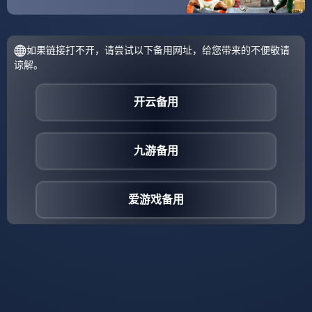
第71分钟，英格兰队终于再次取得领先，登贝莱在中场与赖斯完成一
次二过一配合后，观察到摩洛哥防线出现短暂空当，果断起脚远射，
皮球划过一道弧线击中横梁下沿弹入网窝，2:1，这不是一粒典型的英
格兰式进球——它来自于一个中场球员的个人能力与全局视野，登贝
莱的远射并非蛮力，而是靠精准的弧线球绕过对方防守队员，直挂死
角，进球后，他几乎没有停下庆祝，而是迅速组织全队退防,展现出成
熟球员的大局观。