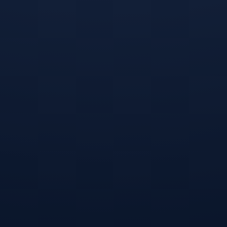
命。
正如《队报》赛后所评论的那样：“伊拉克队在今晚完成了一堂反击战
术的‘完美教学’，他们敢于在高压下出球，敢于在绝境中冒险，而登贝
莱，这个之前默默无闻的名字，今晚用三粒进球和无数次犀利的冲
刺，宣告了一颗新星的诞生。”
此役过后，伊拉克队凭借净胜球优势占据H组榜首，这支来自两河流
域的球队，正用他们最熟悉的方式——坚韧、机敏、以及对机会的贪
婪，向世界证明：绿茵场上，出身并非一切，只有握紧回击的利刃,方
能书写属于自己的传奇。
2026年的夏天，沙漠风暴，已然席卷北美大陆，而登贝莱这三个字，
注定将成为这届世界杯首页上，最闪亮的注脚之一，他未必是球场上
跑得最快的人，但他一定是那一夜,最懂得如何杀死比赛的人。
Prev:开云体育世界杯-中场铁闸定乾坤，瑞士风暴横扫克罗地亚—
2026世界杯B组关键战复盘
Next:开云体育2026-三狮军团震慑北非雄狮，英格兰完胜摩洛哥，登