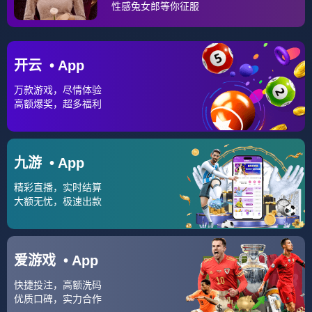
赛前,外界对乌拉圭的战术风格有过诸多讨论，传统上，乌拉圭以强硬
的防守和高效的进攻着称，但近年来，在费利克斯的带动下，乌拉圭
的打法变得更加快速、直接，尤其擅长在对手压上的情况下，利用对
方防线身后的空当进行致命一击，而美国队，恰恰是一支喜欢高位逼
抢、整体阵型前压的球队，这样的战术对乌拉圭来说，无异于是一道
送上门的“大餐”。
比赛进程：乌拉圭的碾压式开局
比赛刚一开始,乌拉圭就展现出了极强的侵略性，他们没有像许多客队
那样先进行试探性进攻，而是直接展开高位压迫，试图在比赛初期就
打乱美国队的节奏，第8分钟，乌拉圭就制造了第一次有威胁的进攻，
费利克斯在中场得球后，几乎没有停顿，直接一脚长传找到了快速前
插的边锋，虽然这次射门被美国门将扑出，但乌拉圭的进攻意图已经
暴露无遗。
美国队显然有些措手不及,他们原本计划通过控球来控制局势，但乌拉