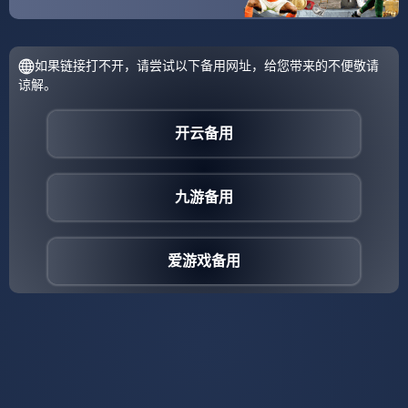
圭的逼抢让美国队的后防线失误频频，第23分钟，美国队后场传球失
误，乌拉圭前锋巴尔韦德趁机断球，迅速推进至禁区边缘，随后横传
给后插上的费利克斯，费利克斯迎着来球，没有任何调整，直接一脚
低射，皮球穿过防守球员的裆下，贴着立柱滚入网窝，1-0，乌拉圭取
得领先。
这个进球彻底打开了乌拉圭的进攻阀门,紧接着，在第35分钟，乌拉圭
再次利用快速反击扩大比分，美国队角球进攻未果，乌拉圭后卫抢到
第一点后头球摆渡给边路的努涅斯，努涅斯带球沿着边路狂奔，吸引
了三名防守球员的注意力后，冷静地将球横传至中路，跟进的巴尔韦
德轻松推射破门，2-0，整个进攻过程仅用时11秒，从防守到进球，
乌拉圭展现出了令人窒息的快速转换能力。
半场结束时,乌拉圭以2-0领先，从数据上看，乌拉圭的控球率虽然只
有41%，但射正次数却是美国的5倍，这样的对比已经足以说明问题。
费利克斯：快速反击的绝对核心
如果说乌拉圭的整体战术是一台高速运转的机器,那么费利克斯就是这
台机器的核心引擎，他不仅自己打入了首开记录的一球，更重要的
是，他在中场的调度和选择，让乌拉圭的反击始终保持在最高速率之