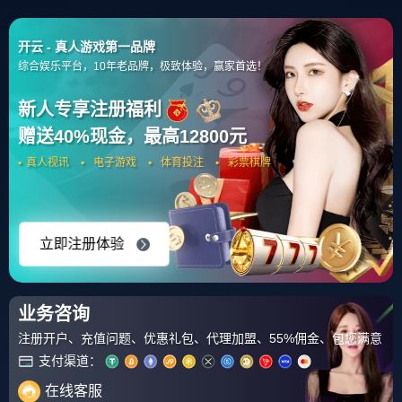
开云专注提供全球足球篮球赛事即时比分直播服务，kaiyun确保数据精准可靠。
中文版
English
Web navigation
Home
赛程公布
Content
开云体育app-2026世界杯E组关键战，乌拉圭碾压美
国，费利克斯领衔快速反击击溃东道主
Publisher:开云世界杯2026
Time:2026-06-22
Number:93
2026年世界杯小组赛E组的比赛,早已被外界视为“死亡之组”中最具悬
念的一组，而当乌拉圭与美国队在这场关键战中相遇时，所有人都知
道，这将是一场关乎出线命运的生死较量，比赛的结果却出乎许多人
的预料——乌拉圭以一场近乎碾压式的胜利，彻底击溃了东道主美国