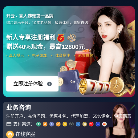
开云专注提供全球足球篮球赛事即时比分直播服务，kaiyun确保数据精准可靠。
中文版
English
Web navigation
Home
国际足球
Content
开云体育在线-久保风暴席卷H组，哥斯达黎加暴走屠
戮，日本核心导演进攻盛宴
Publisher:开云世界杯2026
Time:2026-06-18
Number:90
2026年世界杯H组的出线形势，在昨晚的一场关键战役后彻底陷入混
沌，没有人能预料到，此前被视为“死亡之组”中最可能扮演搅局者的
哥斯达黎加，竟以一种近乎狂暴的方式，将非洲劲旅摩洛哥彻底击
溃，而更令人震惊的是，引领这场风暴的，并非中美洲的传统硬汉，