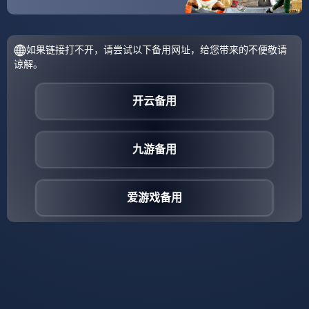
造对方犯规3次，但数据远无法体现他的全部价值，他在场上的每一次
拿球，都让摩洛哥防线感受到寒意，他不在中圈空转，不沉迷无效控
球，他的每一次触球都在追求纵向突破，每一次转移都在创造空间，
他像一颗投入死水的石子,掀起的是整支球队的进攻潮汐。
对于H组而言，这场胜利让哥斯达黎加积6分跃居小组榜首，而原本被
看好的摩洛哥则跌至小组第三，出线形势岌岌可危，但更值得深思的
是这支哥斯达黎加的风格转变，过去，他们靠铁血防守和门神纳瓦斯