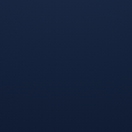
立足；他们拥有了久保建英这颗进攻大脑，打出了比日本队更纯粹的
“日本式足球”——快速、灵活、犀利、直刺心脏。
摩洛哥的惨败，暴露的不仅是防守体系的不稳，更是对核心球员过度
依赖的弊端，当齐耶赫被双人包夹，当阿什拉夫被频繁冲击，当马兹
拉维在一对一中屡屡失位，这支非洲劲旅的脊梁就被打断了，而哥斯
达黎加，则在这场比赛中确立了久保建英的绝对核心地位，他不是战
术拼图,他本身就是战术。