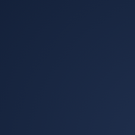
下半场：攻
易边再战,
送出精准传
扳平比分后
心理素质。