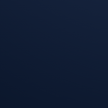
这记“致命
空档，由替
流水行云背
这场比赛,
称本届世界
缝，德布劳
转换流畅”
门，或许，