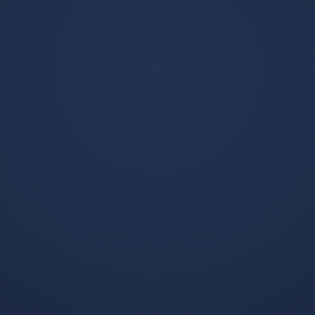
有慌乱,他们依然坚持自己的节奏，第65分钟，一次教科书般的攻守转换
没有停顿，直接一脚直塞找到左路高速插上的佩里西奇，佩里西奇带球内
人盯防的科瓦契奇，后者一脚低射，皮球击中立柱弹入网窝，2:1！整个
一把看不见的剪刀瞬间剪开。
“致命一击”：锁定胜局，击碎希望