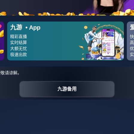
开云体育app-致命一击，流水行云，克罗地亚大破瑞士
Publisher:开云世界杯2026
Time:2026-06-
6月18日,多哈的夜空被激情点燃，2026世界杯B组第二轮焦点战在卢赛
的较量，最终以克罗地亚4:1大胜瑞士而告终，而全场比赛最令人窒息的时
贴地斩，穿透瑞士整条防线，将比分锁定为4:1，也彻底击碎了瑞士人的
罗地亚的耐心织网，瑞士的暗流涌动
那一刻起,克罗地亚就展示出与第一轮截然不同的比赛气质，他们没有急
然扮演着“节拍器”的角色，他在中场的每一次触球都像是精确的指令，指
,克罗地亚的耐心收获回报，一次从左路发起的试探性进攻，通过莫德里奇
成二过一配合，佩里西奇在禁区肋部果断传中，克拉马里奇后点包抄，一记
了不到10秒，3次一脚传递，将“攻守转换流畅”诠释得淋漓尽致。
有慌乱,他们的防守体系依旧严谨，扎卡在中场的拦截依然凶悍，但问题
以找到起脚空间，瑞士的进攻往往在禁区前沿戛然而止，被克罗地亚人用