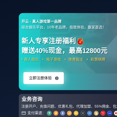
开云专注提供全球足球篮球赛事即时比分直播服务，kai
首页
赛程公布
世界杯热点
Contact us
Home