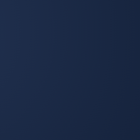
彻底改变了比赛走势：瑞士边路进攻被布罗佐维奇成功拦
切，吸引两名防守球员后，横敲中路，莫德里奇不停球直接
过程一气呵成，从防守到进球只用了15秒，5脚传球，瑞士的