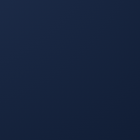
2落后的局面下大举压上，试图在最后时刻扳平比分，当瑞士的
，德布劳内拿球后没有犹豫，一个变向晃过扑上来的防守球
布劳内右脚外脚背轻轻一拨，皮球划出一道诡异的弧线，贴