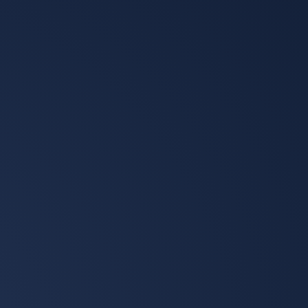
一战术让瑞士扳平比分，瑞士前场反抢成功，沙奇里在右路
型，打稳守反击，但他们低估了这支克罗地亚的战术纪律与