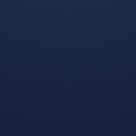
第35分钟,久保建英在禁区前沿横向盘带，突然起脚打门，皮球擦着立
柱入网，1比2，这个进球极大地提振了日本队的士气，第58分钟，又
是久保建英——他接到三笘薰的传球后，在禁区内巧妙扣过防守队
员，低射远角得手，2比2，日本队的攻势一浪高过一浪，但塞内加尔
在第71分钟通过反击再度取得领先，3比2。
眼看时间一分一秒流逝,日本队陷入了绝境，久保建英没有放弃，第82
分钟，他主罚的角球精准地找到前点的富安健洋，后者头球摆渡，后
点的南野拓实捅射破门，3比3，第90+4分钟，日本队获得反击机会，
久保建英带球长驱直入，在禁区前沿将球分给左路插上的三笘薰，后
者横传中路，久保建英拍马赶到，推射空门得手，4比3！绝杀！日本
队完成了不可思议的逆转！
终场哨响,久保建英跪倒在草皮上，双手掩面，这一刻，他不仅拯救了
日本队，更让整个亚洲为之骄傲，从0比2到4比3，从绝望到狂喜，足
球的魅力在这一刻被无限放大。
绝境中的光