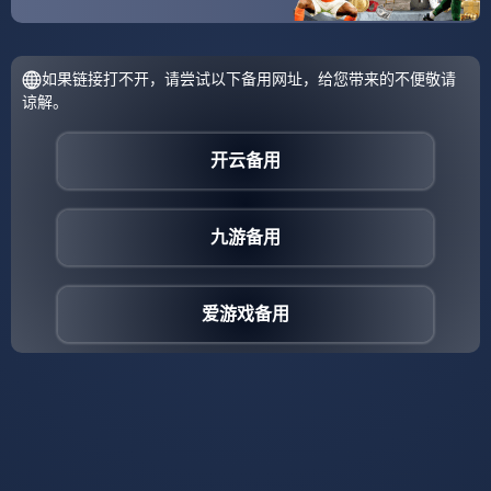
真正的戏剧在终场前上演,第88分钟，哥伦比亚获得前场任意球，J罗
站在球前，深吸一口气，助跑，起脚——皮球划出一道完美的弧线，
绕过人墙，直挂远端死角，3比2！哥伦比亚完成绝杀！全场沸腾了，
球员们疯狂地冲向角旗区，主教练洛伦佐跪倒在草坪上，泪水与汗水
交织在一起，乌拉圭队员则无力地瘫坐在地，他们知道，这场失利意
味着小组出局的命运。
平行时空：久保建英的东瀛魔法
同样是在这一天,日本队与塞内加尔的比赛同样扣人心弦，开场20分
钟，塞内加尔便以2比0领先，日本队似乎陷入了绝境，但关键时刻，
久保建英站了出来，这位效力于皇家社会的年轻天才，用他的双脚书
写了属于自己的传奇。