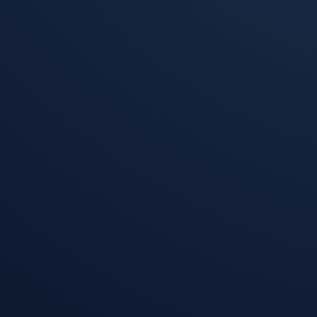
这场比赛的
双方争夺的
比赛走向的