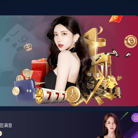
yun确保数据精准可靠。
实时比分
国际足球
国际足球
Content