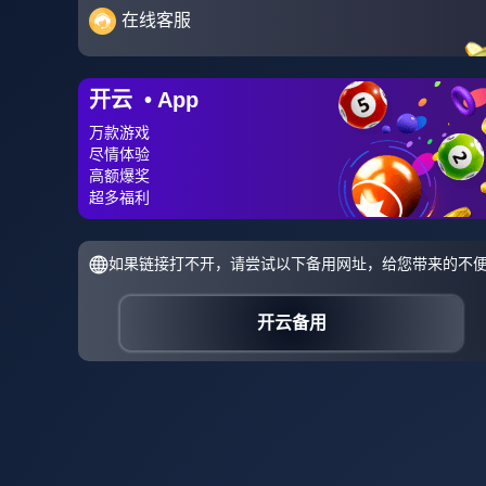
河南燕山开云网络科技有限公司
河南省郑州市经济开发区哈航海东
路152号
2026年
0371-12345678
队，为全世
KAIYUNSPORTS@163.com
的个人能力
比赛从一开
的穿插跑动
地亚的防线
正当克罗地
开一人，紧
的韧性远超