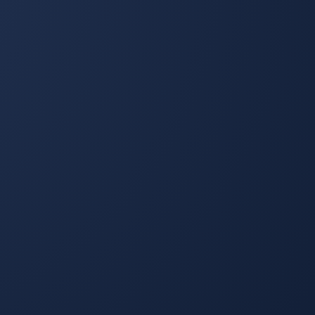
纳队利用身体优势频繁冲击克罗地亚防线，而克罗地亚则依
有选择突破，而是送出一脚精准的斜塞，直接撕穿加纳整条防
丹·阿尤在禁区内完成一记凌空抽射，皮球直挂死角，2比
能都已接近极限，但争夺却更加疯狂，克罗地亚的控球率虽
，克罗地亚获得前场任意球，莫德里奇和姆巴佩一同站在球
飞球门死角，加纳门将飞身扑救，指尖碰到了皮球，但皮球
狂。