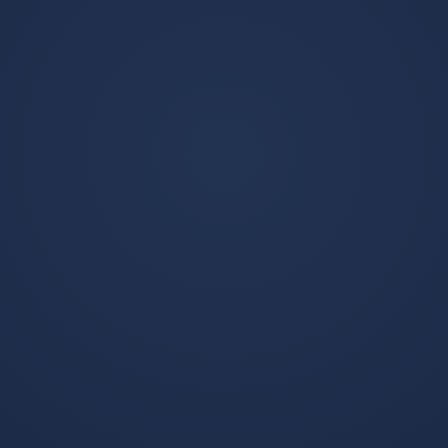
息的，是伊朗队对空间的压缩，他们让克罗地亚的“三中场”失去了赖以
，面对的往往是两到三名伊朗球员的围剿，这种“拆解式”的防守，让克罗
次从断球到反击的闪电战，由前锋塔雷米捅射破门，这个进球,是对伊朗
亚的窘境：黄金一代的黄昏与中场失灵
困境，不仅仅是比分上的落后，更是一种战术体系上的降维打击，他们的
面前，他的每一次转身都显得沉重，布罗佐维奇的覆盖面积在缩小，科瓦
朗人钢铁般的肌肉丛林里,变成了无意义的倒脚。
，克罗地亚的传统优势——边路传中，也失去了准星，伊朗队的两名边后
场换上的佩特科维奇，虽然身高体壮，但在伊朗双中卫的包夹下，连一次
奏踢球，但他们忘了，世界正在改变，伊朗队用欧洲化的战术纪律和亚洲
少球星,而在于你是否拥有正确的战术执行。