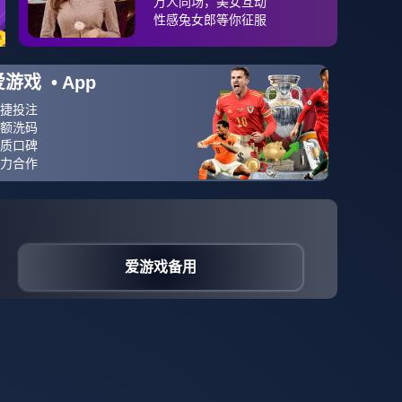
伊朗的战术奇迹与托纳利的孤胆英雄
26
Number:77
场惊涛骇浪，当全世界的目光都聚焦在克罗地亚“黄金一代”
朗队，这支亚洲足球的硬核代表，用一场近乎完美的战术压
，意大利中场托纳利，却成为了那抹最刺眼的亮色——尽管他
着一种优雅的傲慢，伊朗队的主帅早已洞悉了对手的命门，
，这不仅仅是防守，更是一种近乎疯狂的“主动窒息”。
线路，他们的逼抢并非盲目，而是极具层次感——当克罗地
或长传，而伊朗队的两名中后卫，身材高大且补位意识极