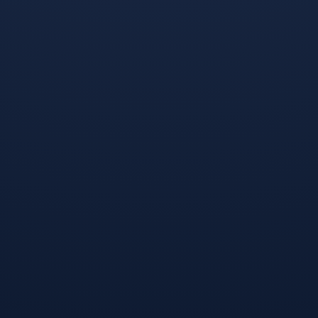
着波斯铁锈味的比赛中，如果还有一个人值得克罗地亚球迷起立鼓掌，那
地亚阵中唯一能与伊朗人进行高强度对抗的球员。
分钟，当克罗地亚0-2落后时，托纳利在禁区外25米处，接到队友的横
异的弧线，直挂球门死角，这粒进球，不仅点燃了克罗地亚球迷最后的希
抢眼”，绝不仅仅体现在这粒进球上，全场比赛，他跑动距离超过12公里，
罗地亚中场唯一一个敢于拿球、敢于向前、敢于用身体对抗伊朗逼抢的球
标志性的“小提琴般的脚法”梳理着克罗地亚混乱的中场。
的是他的斗志，在比赛最后阶段，当克罗地亚的防线开始出现松动时，托
自己的肩膀扛起这支濒临崩溃的球队，虽然最终克罗地亚1-2败北，但
“黄金一代”即将落幕的时代,克罗地亚依然有传承的火种。
于伊朗的、令人敬畏的胜利
响起，伊朗的球员们跪地庆祝，这是亚洲足球在世界杯舞台上最荡气回肠
这场胜利，不仅为伊朗在C组的出线奠定了坚实基础,更向世界展示了亚
地亚来说，这或许是“黄金一代”最后的挽歌，但在这场败局中，他们收
斯铁骑的城墙下，凿开了一道裂痕，2026年的夏天，伊朗人用一场冷门