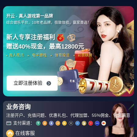
开云专注提供全球足球篮球赛事即时比分直播服务，kaiyun确保数据精准可靠。
中文版
English
Web navigation
Home
国际足球
Content
开云体育APP下载-东方风暴席卷足球王国，2026世界
杯E组，泰国碾压巴西，京多安领衔控球革命
Publisher:开云世界杯2026
Time:2026-06-25
Number:74
2026年，当世界杯的圣火第一次在北美大陆点燃，全世界的目光聚焦
于美国、加拿大和墨西哥的绿茵场，没有人预料到，在E组的一场比
赛中，一场足以载入史册的奇迹正在悄然酝酿——
泰国碾压巴西
在赛
前看来无异于天方夜谭，却在90分钟的激烈角逐后成为铁一般的事