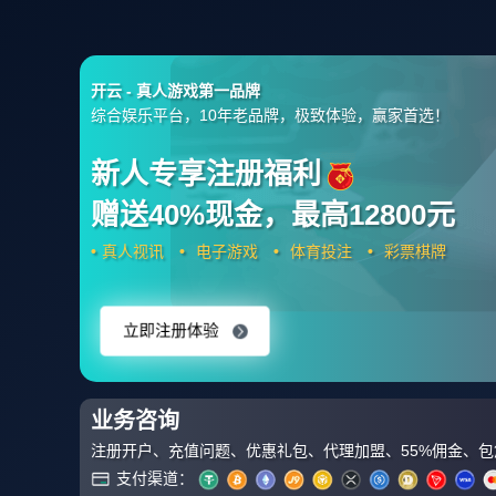
开云专注提供全球足球篮球赛事即时比分直播服务，kai
首页
赛程公布
世界杯热点
Contact us
Home