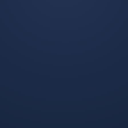
比赛的节奏进一步加快，哥伦比亚主教练在更衣室显然进行了针对性部署
队后腰位置的压迫，让丹麦队的出球变得异常困难，这一调整在第55分
球长驱直入，在禁区前沿面对上前封堵的丹麦中卫，他连续做出两次变向
击中远门柱内侧弹入网窝，2:1，哥伦比亚再次取得领先，这个进球完美
队试图通过换人调整加强进攻，但哥伦比亚的防守体系在萨内的回撤协防
次关键的拦截和解围，比赛第78分钟，萨内再次成为全场焦点，他在前
，而是观察到队友在禁区内的跑位，用一个外脚背弹传，将球巧妙地送入禁
定了胜局。
3:1的比分战胜丹麦，迎来了小组赛的两连胜，赛后，萨内毫无悬念地被
现了顶级球员的全方位素质：精准的传球、犀利的突破、冷静的终结能力
终是丹麦防线最头疼的存在，他的每一次触球几乎都能制造威胁，他主导
于哥伦比亚而言意义重大,在G组这个整体实力较为均衡的“死亡之组”中
全胜积6分且净胜球占优的哥伦比亚，几乎已经一只脚踏进了淘汰赛阶段
最后一场比赛中全力争胜，并争取更多的净胜球，才能保留晋级的希望。