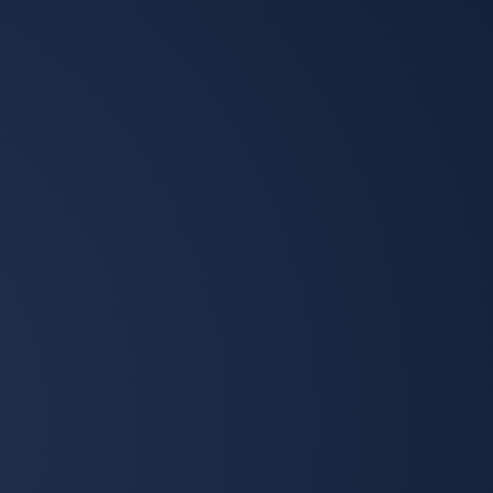
用中场埃里克森的组织调度，不断威胁哥伦比亚的球门，第
球门死角，哥伦比亚门将飞身扑救，虽触碰到皮球，却难以阻