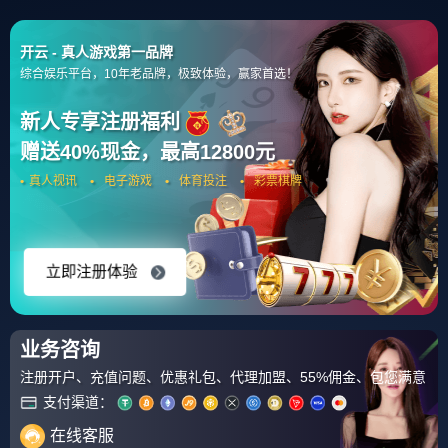
开云专注提供全球足球篮球赛事即时比分直播服务，kaiyun确保数据精准可靠。
中文版
English
Web navigation
沪ICP证3223452号KAIYUN SPORTS
Z-BlogPHP 1.7.4
中文版
English